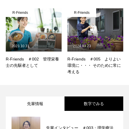
R-Friends
R-Friends
HOME
ホーム
COMPANY
会社を知る
2023.10.31
2024.03.23
WORKS
仕事を知る
R-Friends ＃002 管理栄養
R-Friends ＃005 よりよい
士の先駆者として
環境に・・・ そのために常に
RECRUIT
採用を知る
考える
CORPORATE
CONTACT
PRIVACY
先輩情報
数字でみる
先輩インタビュー ＃003：理学療法