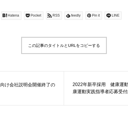
CT
PRIVACY
Hatena
Pocket
RSS
feedly
Pin it
LINE
この記事のタイトルとURLをコピーする
2022年新卒採用 健康運
新卒向け会社説明会開催終了の
康運動実践指導者応募受付
らせ