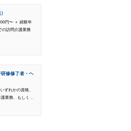
員）
ホーム
0円〜 ＋ 経験年
での訪問介護業務
会社を知る
者研修修了者・ヘ
仕事を知る
級いずれかの資格、
介護業務、もしくは
採用を知る
入浴介助専従