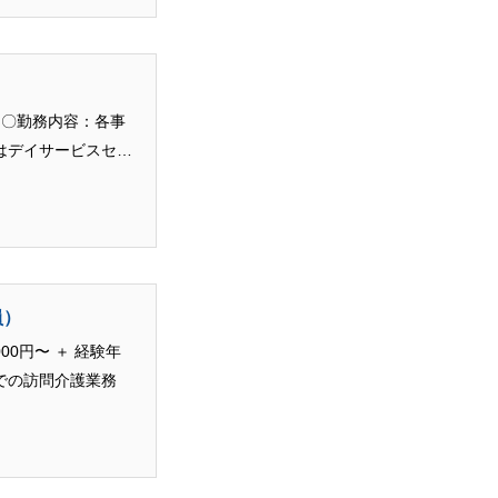
 〇勤務内容：各事
はデイサービスセン
員）
0円〜 ＋ 経験年
での訪問介護業務