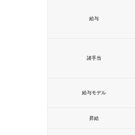
給与
諸手当
給与モデル
昇給